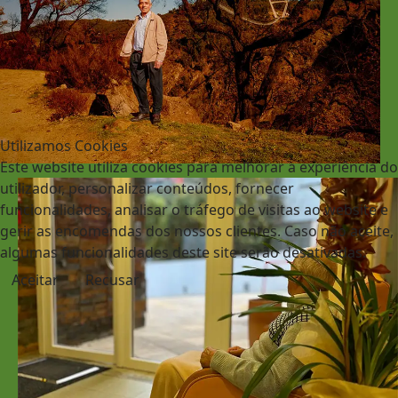
Utilizamos Cookies
Este website utiliza cookies para melhorar a experiência do
utilizador, personalizar conteúdos, fornecer
funcionalidades, analisar o tráfego de visitas ao website e
gerir as encomendas dos nossos clientes. Caso não aceite,
algumas funcionalidades deste site serão desativadas.
Aceitar
Recusar