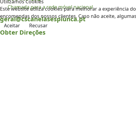
Utilizamos Cookies
Chamada para a rede móvel nacional
Este website utiliza cookies para melhorar a experiência do 
encomendas dos nossos clientes. Caso não aceite, algumas 
geral@cscanelasespiunca.pt
Aceitar
Recusar
Obter Direções