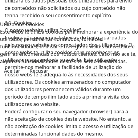
utilizará os dados pessoais dos utilizadores para envio
de conteúdos não solicitados ou cujo conteúdo não
tenha recebido o seu consentimento explícito.
3.1. Cookies
Utilizamos Cookies
O nosso website utiliza “cookies”.
Este website utiliza cookies para melhorar a experiência do
Cookies são pequenos ficheiros de texto guardados
utilizador, personalizar conteúdos, fornecer
pelo nosso website no computador dos utilizadores. O
funcionalidades, analisar o tráfego de visitas ao website e
nosso website utiliza cookies para reconhecer os
gerir as encomendas dos nossos clientes. Caso não aceite,
utilizadores quando da sua visita. Esta utilização
algumas funcionalidades deste site serão desativadas.
permite-nos melhorar a facilidade de utilização do
Aceitar
Recusar
nosso website e adequá-lo às necessidades dos seus
utilizadores. Os cookies armazenados no computador
dos utilizadores permanecem válidos durante um
período de tempo ilimitado após a primeira visita dos
utilizadores ao website.
Poderá configurar o seu navegador (browser) para a
não aceitação de cookies deste website. No entanto, a
não aceitação de cookies limita o acesso e utilização de
determinadas funcionalidades do mesmo.